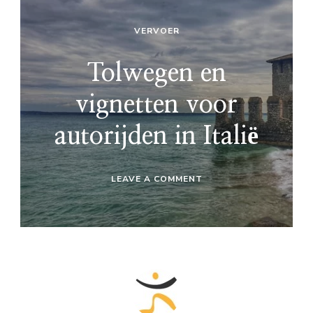
VERVOER
Tolwegen en
vignetten voor
autorijden in Italië
ON
LEAVE A COMMENT
TOLWEGEN
EN
VIGNETTEN
VOOR
AUTORIJDEN
IN
ITALIË