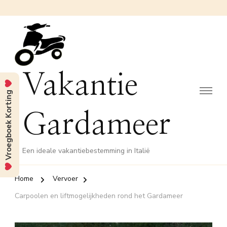
Vakantie
Vroegboek Korting
Gardameer
Een ideale vakantiebestemming in Italië
Home
Vervoer
Carpoolen en liftmogelijkheden rond het Gardameer