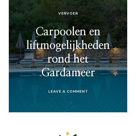
VERVOER
Carpoolen en
liftmogelijkheden
rond het
Gardameer
ON
LEAVE A COMMENT
CARPOOLEN
EN
LIFTMOGELIJKHEDEN
ROND
HET
GARDAMEER