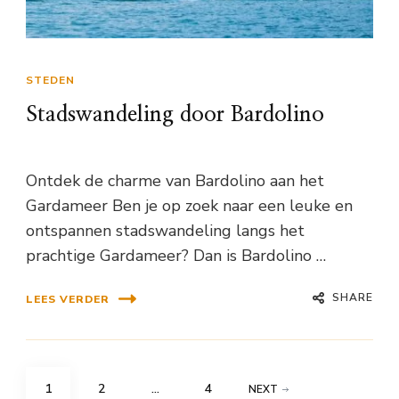
STEDEN
Stadswandeling door Bardolino
Ontdek de charme van Bardolino aan het
Gardameer Ben je op zoek naar een leuke en
ontspannen stadswandeling langs het
prachtige Gardameer? Dan is Bardolino …
SHARE
LEES VERDER
Berichten
PAGE
PAGE
PAGE
1
2
…
4
NEXT