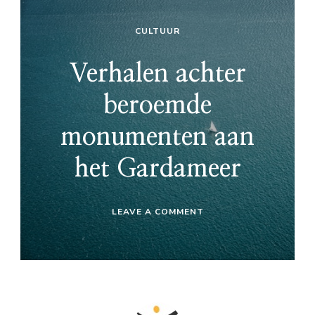
CULTUUR
Verhalen achter
beroemde
monumenten aan
het Gardameer
ON
LEAVE A COMMENT
VERHALEN
ACHTER
BEROEMDE
MONUMENTEN
AAN
HET
GARDAMEER