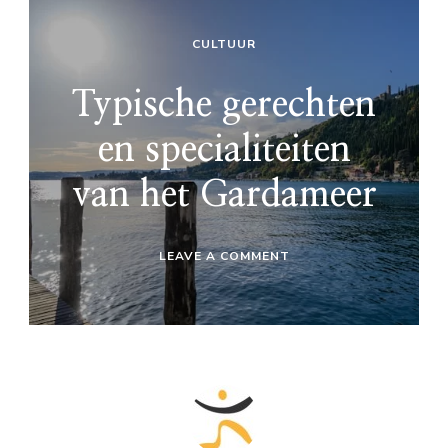
CULTUUR
Typische gerechten
en specialiteiten
van het Gardameer
ON
LEAVE A COMMENT
TYPISCHE
GERECHTEN
EN
SPECIALITEITEN
VAN
HET
GARDAMEER