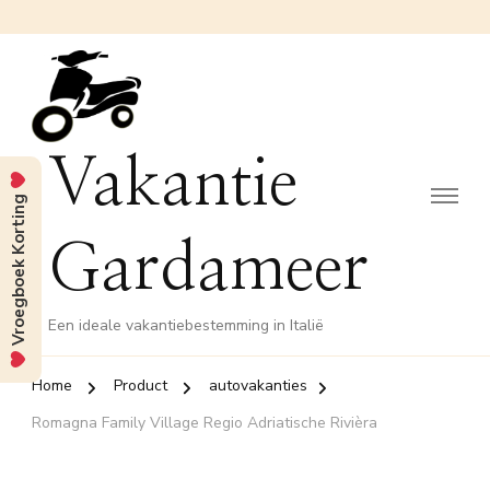
Vakantie
Vroegboek Korting
Gardameer
Een ideale vakantiebestemming in Italië
Home
Product
autovakanties
Romagna Family Village Regio Adriatische Rivièra