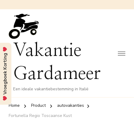
Vakantie
Vroegboek Korting
Gardameer
Een ideale vakantiebestemming in Italië
Home
Product
autovakanties
Fortunella Regio Toscaanse Kust