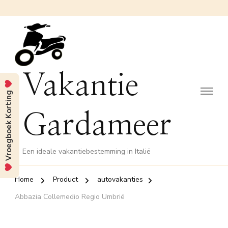
Vakantie
Vroegboek Korting
Gardameer
Een ideale vakantiebestemming in Italië
Home
Product
autovakanties
Abbazia Collemedio Regio Umbrië