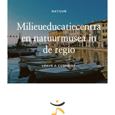
NATUUR
Milieueducatiecentra
en natuurmusea in
de regio
ON
LEAVE A COMMENT
MILIEUEDUCATIECENT
EN
NATUURMUSEA
IN
DE
REGIO