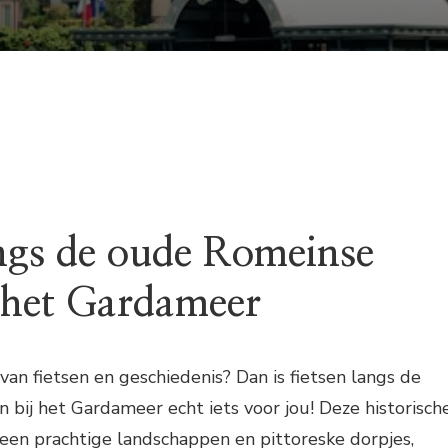
LANGS
DE
OUDE
ROMEINSE
WEGEN
EN
PADEN
angs de oude Romeinse
 het Gardameer
 van fietsen en geschiedenis? Dan is fietsen langs de
bij het Gardameer echt iets voor jou! Deze historisch
leen prachtige landschappen en pittoreske dorpjes,