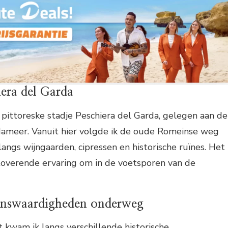
iera del Garda
t pittoreske stadje Peschiera del Garda, gelegen aan de
dameer. Vanuit hier volgde ik de oude Romeinse weg
langs wijngaarden, cipressen en historische ruïnes. Het
toverende ervaring om in de voetsporen van de
ienswaardigheden onderweg
t kwam ik langs verschillende historische