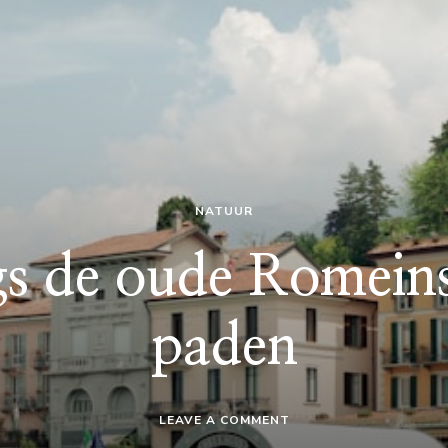
NATUUR
ngs de oude Romein
paden
ON
LEAVE A COMMENT
FIETSEN