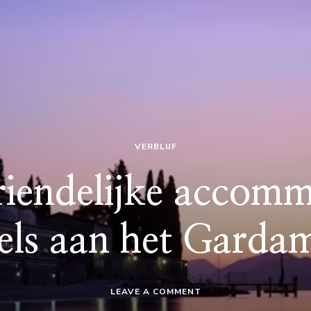
VERBLIJF
riendelijke accomm
els aan het Garda
ON
LEAVE A COMMENT
HUISDIERVRIENDELIJKE