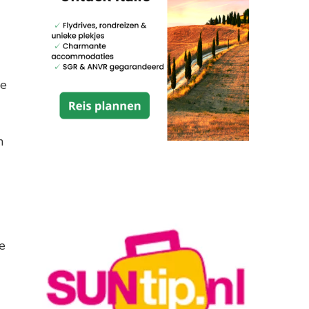
ee
n
e