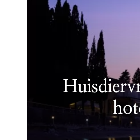
Huisdierv
hot