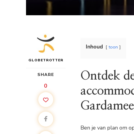
Inhoud
toon
GLOBETROTTER
Ontdek de 
SHARE
0
accommoda
Gardamee
Ben je van plan om op