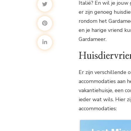
Italië? En wil je jou
er zijn genoeg huisdi
rondom het Gardameer. 
en je harige vriend k
Gardameer.
Huisdiervri
Er zijn verschillende 
accommodaties aan he
vakantiehuisje, een c
ieder wat wils. Hier z
accommodaties: