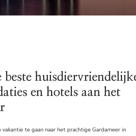
ACCOMMODATIES
EN
HOTELS
AAN
HET
GARDAMEER
beste huisdiervriendelijk
ties en hotels aan het
r
 vakantie te gaan naar het prachtige Gardameer in