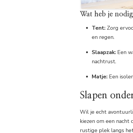
Wat heb je nodi
Tent:
Zorg ervoo
en regen.
Slaapzak:
Een wa
nachtrust.
Matje:
Een isoler
Slapen onder
Wil je echt avontuurl
kiezen om een nacht d
rustige plek langs he