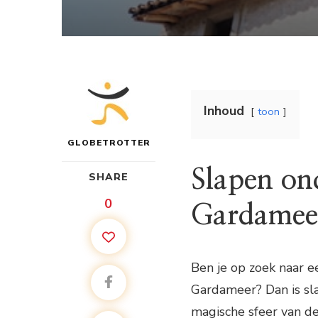
Inhoud
toon
GLOBETROTTER
Slapen ond
SHARE
0
Gardamee
Ben je op zoek naar e
Gardameer? Dan is sla
magische sfeer van d