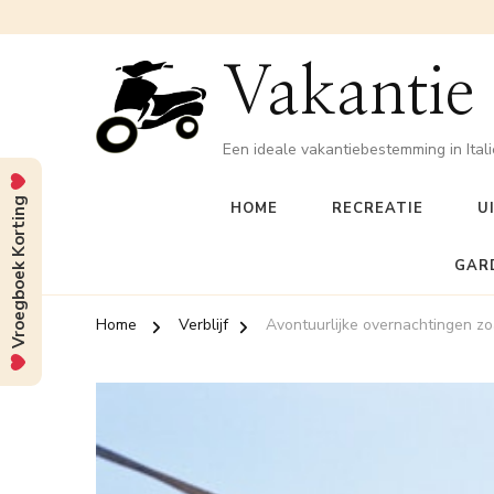
Vakantie
Een ideale vakantiebestemming in Itali
Vroegboek Korting
HOME
RECREATIE
U
GAR
Home
Verblijf
Avontuurlijke overnachtingen z