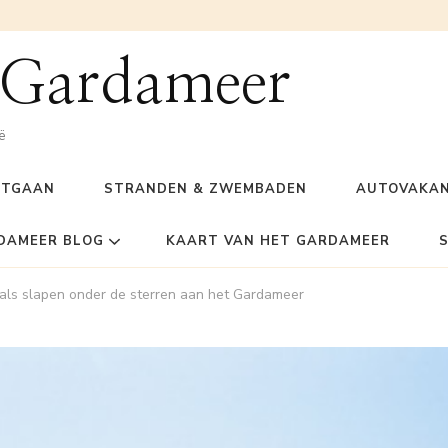
 Gardameer
ë
ITGAAN
STRANDEN & ZWEMBADEN
AUTOVAKAN
DAMEER BLOG
KAART VAN HET GARDAMEER
oals slapen onder de sterren aan het Gardameer