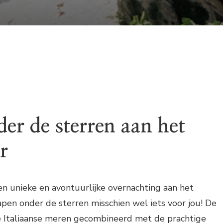
OVERNACHTINGEN
ZOALS
SLAPEN
ONDER
DE
STERREN
AAN
HET
GARDAMEER
er de sterren aan het
r
en unieke en avontuurlijke overnachting aan het
pen onder de sterren misschien wel iets voor jou! De
e Italiaanse meren gecombineerd met de prachtige