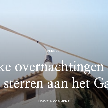
VERBLIJF
ke overnachtingen 
 sterren aan het 
ON
LEAVE A COMMENT
AVONTUURLIJKE