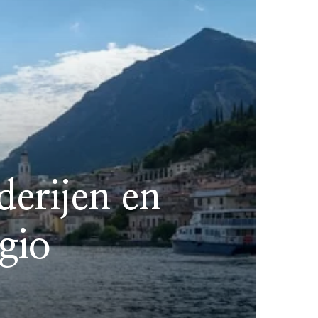
derijen en
gio