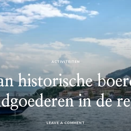
ACTIVITEITEN
n historische boer
ndgoederen in de re
ON
LEAVE A COMMENT
BEZOEK