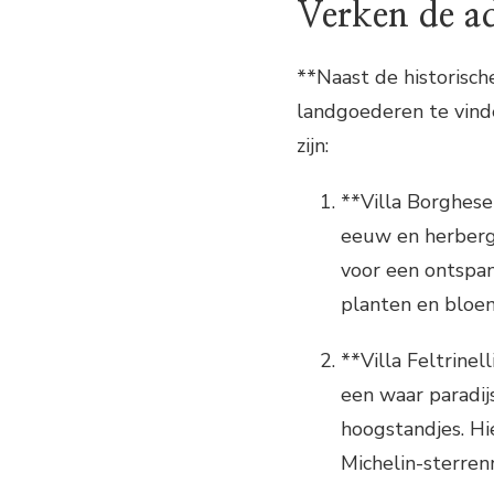
Verken de a
**Naast de historische
landgoederen te vind
zijn:
**Villa Borghese
eeuw en herbergt
voor een ontspa
planten en bloe
**Villa Feltrinel
een waar paradijs
hoogstandjes. Hie
Michelin-sterren