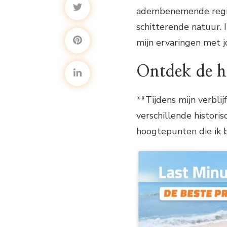
adembenemende regio 
schitterende natuur. I
mijn ervaringen met j
Ontdek de hi
**Tijdens mijn verbli
verschillende histori
hoogtepunten die ik b