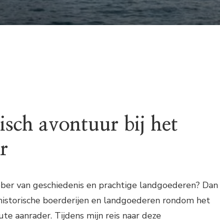
AAN
HISTORISCHE
BOERDERIJEN
EN
LANDGOEDEREN
IN
DE
REGIO
isch avontuur bij het
r
hebber van geschiedenis en prachtige landgoederen? Dan
 historische boerderijen en landgoederen rondom het
e aanrader. Tijdens mijn reis naar deze