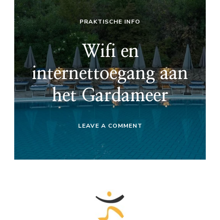
PRAKTISCHE INFO
Wifi en
internettoegang aan
het Gardameer
ON
LEAVE A COMMENT
WIFI
EN
INTERNETTOEGANG
AAN
HET
GARDAMEER