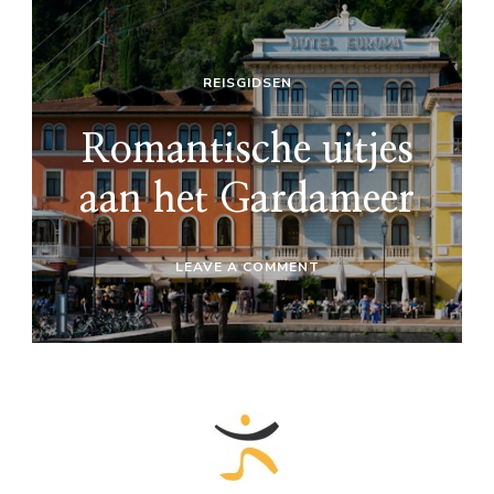
REISGIDSEN
Romantische uitjes
aan het Gardameer
ON
LEAVE A COMMENT
ROMANTISCHE
UITJES
AAN
HET
GARDAMEER