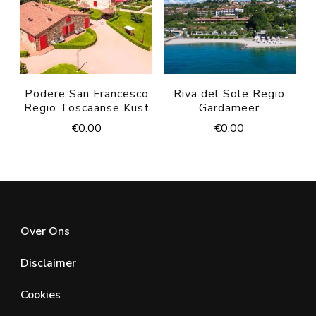
Podere San Francesco
Riva del Sole Regio
Regio Toscaanse Kust
Gardameer
€
0.00
€
0.00
Over Ons
Disclaimer
Cookies