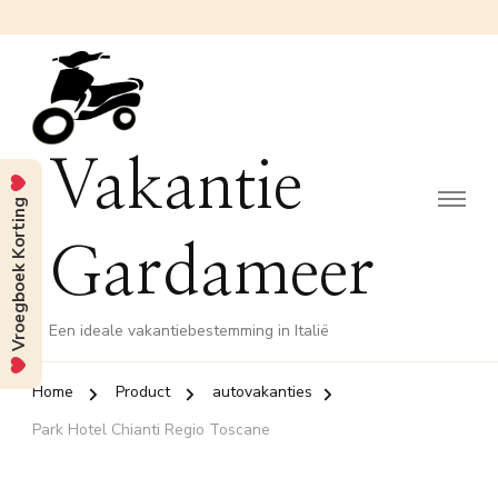
Vakantie
Vroegboek Korting
Gardameer
Een ideale vakantiebestemming in Italië
Home
Product
autovakanties
Park Hotel Chianti Regio Toscane