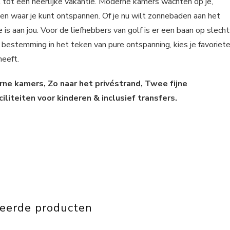
gt tot een heerlijke vakantie. Moderne kamers wachten op je,
n waar je kunt ontspannen. Of je nu wilt zonnebaden aan het
is aan jou. Voor de liefhebbers van golf is er een baan op slech
bestemming in het teken van pure ontspanning, kies je favoriet
heeft.
erne kamers, Zo naar het privéstrand, Twee fijne
iteiten voor kinderen & inclusief transfers.
teerde producten