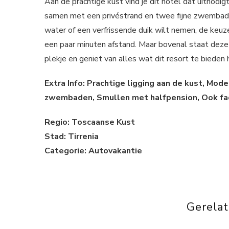
Aan de prachtige kust vind je dit hotel dat uitnodi
samen met een privéstrand en twee fijne zwembade
water of een verfrissende duik wilt nemen, de keuze 
een paar minuten afstand. Maar bovenal staat deze 
plekje en geniet van alles wat dit resort te bieden 
Extra Info: Prachtige ligging aan de kust, Mod
zwembaden, Smullen met halfpension, Ook facil
Regio: Toscaanse Kust
Stad: Tirrenia
Categorie: Autovakantie
Gerela