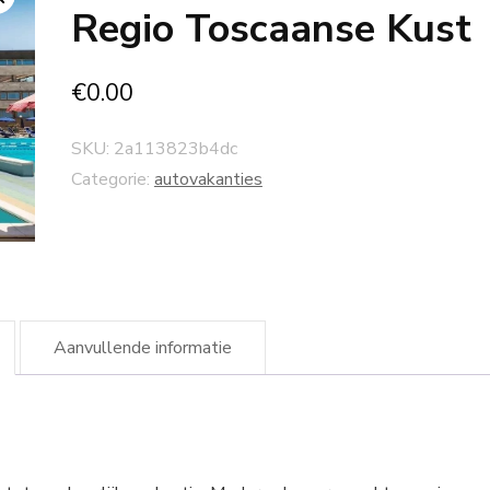
Regio Toscaanse Kust
€
0.00
SKU:
2a113823b4dc
Categorie:
autovakanties
Aanvullende informatie