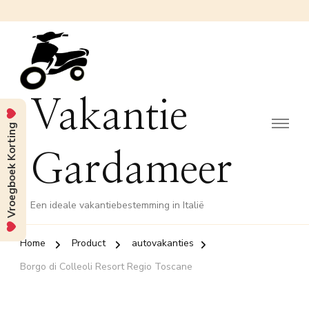
Vakantie
Vroegboek Korting
Gardameer
Een ideale vakantiebestemming in Italië
Home
Product
autovakanties
Borgo di Colleoli Resort Regio Toscane