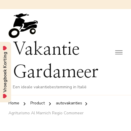
Vakantie
Vroegboek Korting
Gardameer
Een ideale vakantiebestemming in Italië
Home
Product
autovakanties
Agriturismo Al Marnich Regio Comomeer