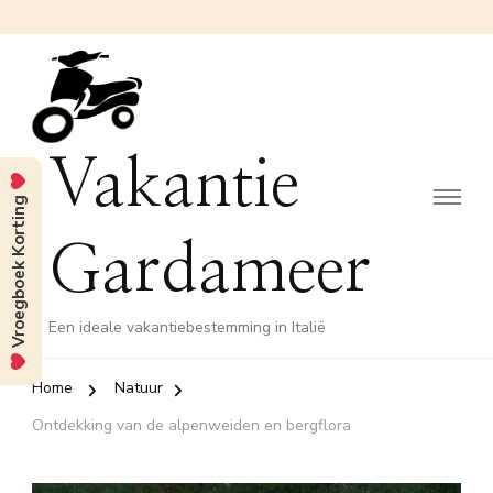
Vakantie
Vroegboek Korting
Gardameer
Een ideale vakantiebestemming in Italië
Home
Natuur
Ontdekking van de alpenweiden en bergflora