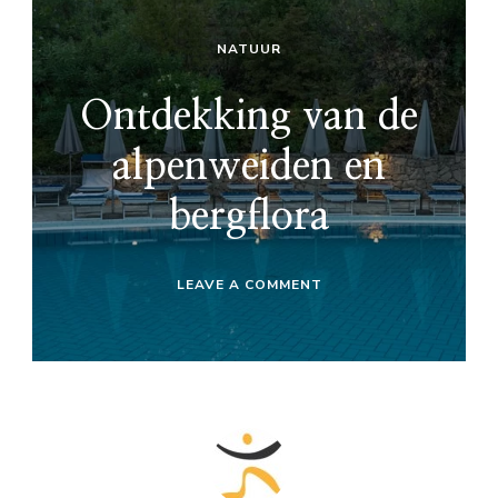
NATUUR
Ontdekking van de
alpenweiden en
bergflora
ON
LEAVE A COMMENT
ONTDEKKING
VAN
DE
ALPENWEIDEN
EN
BERGFLORA