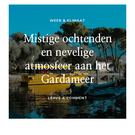
WEER & KLIMAAT
Mistige ochtenden
en nevelige
atmosfeer aan het
Gardameer
ON
LEAVE A COMMENT
MISTIGE
OCHTENDEN
EN
NEVELIGE
ATMOSFEER
AAN
HET