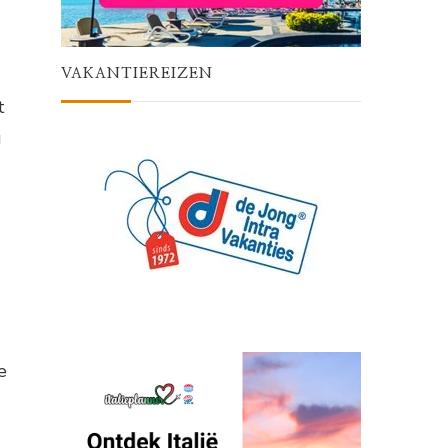
VAKANTIEREIZEN
t
g
e