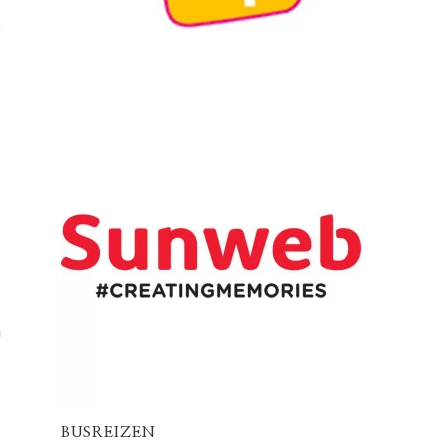
s
n
BUSREIZEN