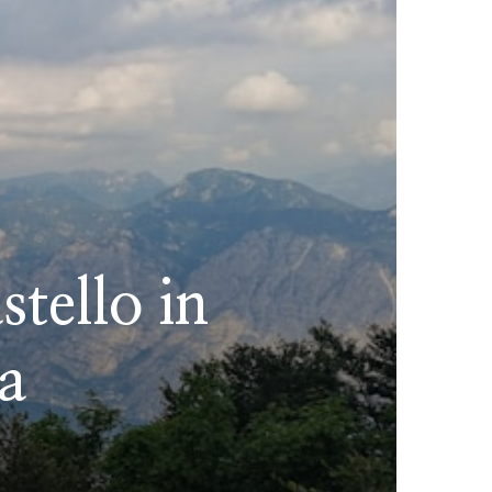
tello in
a