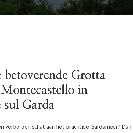
TANELLA
DI
MONTECASTELLO
IN
TREMOSINE
SUL
GARDA
 betoverende Grotta
 Montecastello in
 sul Garda
een verborgen schat aan het prachtige Gardameer? Dan