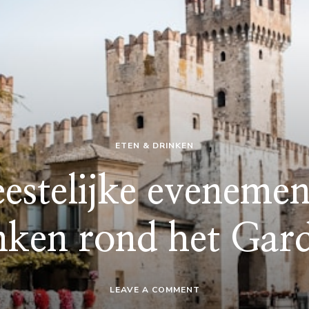
ETEN & DRINKEN
eestelijke eveneme
inken rond het Gar
ON
LEAVE A COMMENT
FEESTEN