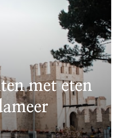
nten met eten
dameer