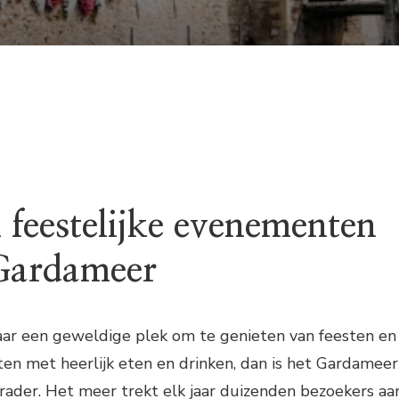
EN
FEESTELIJKE
EVENEMENTEN
MET
ETEN
EN
DRINKEN
ROND
HET
GARDAMEER
 feestelijke evenementen
Gardameer
naar een geweldige plek om te genieten van feesten en
en met heerlijk eten en drinken, dan is het Gardameer
anrader. Het meer trekt elk jaar duizenden bezoekers aa