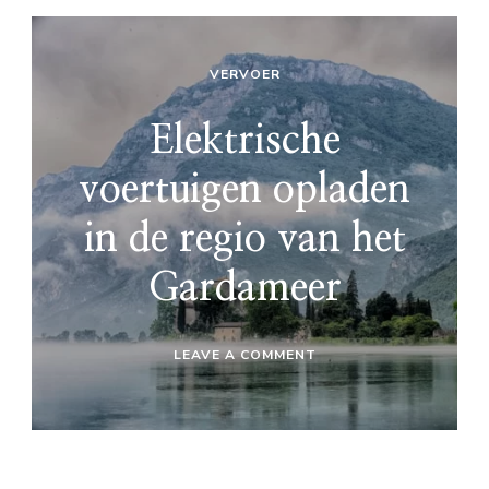
VERVOER
Elektrische
voertuigen opladen
in de regio van het
Gardameer
ON
LEAVE A COMMENT
ELEKTRISCHE
VOERTUIGEN
OPLADEN
IN
DE
REGIO
VAN