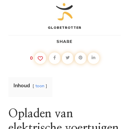
HET
GARDAMEER
GLOBETROTTER
SHARE
0
Inhoud
toon
Opladen van
elektrische voertuigen