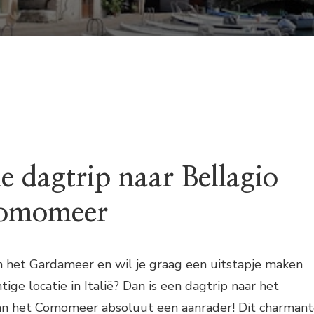
NAAR
HET
PITTORESKE
BELLAGIO
AAN
HET
COMOMEER
e dagtrip naar Bellagio
Comomeer
n het Gardameer en wil je graag een uitstapje maken
ige locatie in Italië? Dan is een dagtrip naar het
aan het Comomeer absoluut een aanrader! Dit charman