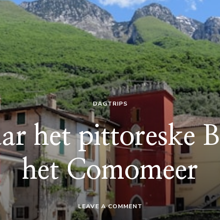
DAGTRIPS
ar het pittoreske B
het Comomeer
ON
LEAVE A COMMENT
DAGTRIP