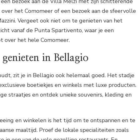
 een bezoek aan de Villa Melzi met zijn schitterende
t over het Comomeer of een bezoek aan de sfeervolle
azzini. Vergeet ook niet om te genieten van het
ht vanaf de Punta Spartivento, waar je een
bt over het hele Comomeer.
genieten in Bellagio
udt, zit je in Bellagio ook helemaal goed. Het stadje
exclusieve boetiekjes en winkels met luxe producten.
ige straatjes en ontdek unieke souvenirs, kleding en
eeing en winkelen is het tijd om te ontspannen en te
aanse maaltijd. Proef de lokale specialiteiten zoals
to in een van de vele gezellige restaurants. En