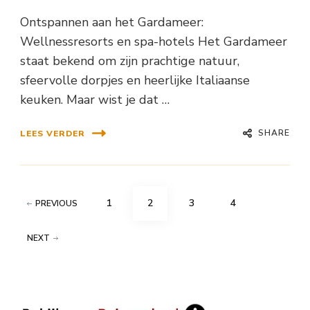
Ontspannen aan het Gardameer:
Wellnessresorts en spa-hotels Het Gardameer
staat bekend om zijn prachtige natuur,
sfeervolle dorpjes en heerlijke Italiaanse
keuken. Maar wist je dat …
SHARE
LEES VERDER
Berichten
PAGE
PAGE
PAGE
PAGE
1
2
3
4
PREVIOUS
paginering
NEXT