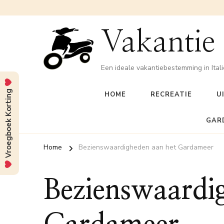
Vakantie
Een ideale vakantiebestemming in Itali
Vroegboek Korting
HOME
RECREATIE
U
GAR
Home
Bezienswaardigheden aan het Gardameer
Bezienswaardi