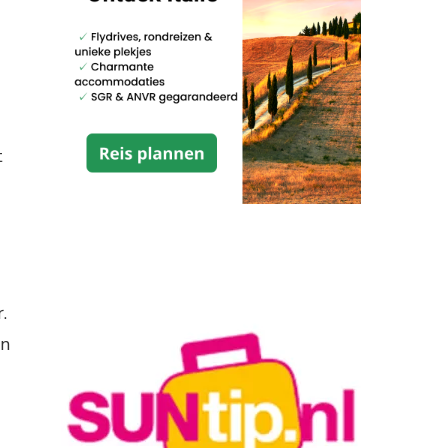
t
.
en