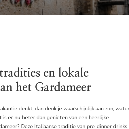
TRADITIES
EN
LOKALE
DRANKJES
AAN
HET
GARDAMEER
tradities en lokale
aan het Gardameer
akantie denkt, dan denk je waarschijnlijk aan zon, wate
t is er nu beter dan genieten van een heerlijke
dameer? Deze Italiaanse traditie van pre-dinner drinks