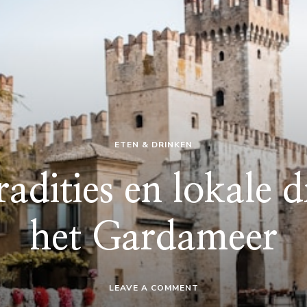
ETEN & DRINKEN
radities en lokale 
het Gardameer
ON
LEAVE A COMMENT
APERITIVO